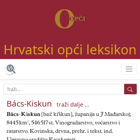
Hrvatski opći leksikon
Bács-Kiskun
traži dalje ...
Bács-Kiskun
[ba:č ki'škun], županija u
J
Mađarskoj;
8445 km², 546 517 st. Vinogradarstvo, voćarstvo i
ratarstvo. Kovinska, drvna, prehr. i tekst. ind.