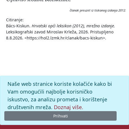
Upravno središte Kecskemét.
članak preuzet iz tiskanog izdanja 2012.
Citiranje:
Bács-Kiskun.
Hrvatski opći leksikon (2012), mrežno izdanje.
Leksikografski zavod Miroslav Krleža, 2026. Pristupljeno
8.8.2026. <https://hol2.lzmk.hr/clanak/bacs-kiskun>.
Naše web stranice koriste kolačiće kako bi
Vam omogućili najbolje korisničko
iskustvo, za analizu prometa i korištenje
društvenih mreža.
Doznaj više.
Prihvati
© 2026. -
Leksikografski zavod
Miroslav Krleža