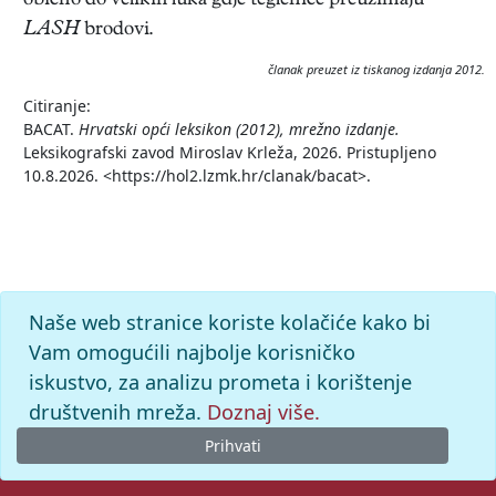
obično do velikih luka gdje teglenice preuzimaju
LASH
brodovi.
članak preuzet iz tiskanog izdanja 2012.
Citiranje:
BACAT.
Hrvatski opći leksikon (2012), mrežno izdanje.
Leksikografski zavod Miroslav Krleža, 2026. Pristupljeno
10.8.2026. <https://hol2.lzmk.hr/clanak/bacat>.
Naše web stranice koriste kolačiće kako bi
Vam omogućili najbolje korisničko
iskustvo, za analizu prometa i korištenje
društvenih mreža.
Doznaj više.
Prihvati
© 2026. -
Leksikografski zavod
Miroslav Krleža