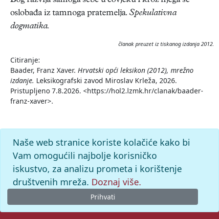
Bog razvija samoga sebe u čovjeku i kroz njega se
oslobađa iz tamnoga pratemelja.
Spekulativna
dogmatika.
članak preuzet iz tiskanog izdanja 2012.
Citiranje:
Baader, Franz Xaver.
Hrvatski opći leksikon (2012), mrežno
izdanje.
Leksikografski zavod Miroslav Krleža, 2026.
Pristupljeno 7.8.2026. <https://hol2.lzmk.hr/clanak/baader-
franz-xaver>.
Naše web stranice koriste kolačiće kako bi
Vam omogućili najbolje korisničko
iskustvo, za analizu prometa i korištenje
društvenih mreža.
Doznaj više.
Prihvati
© 2026. -
Leksikografski zavod
Miroslav Krleža