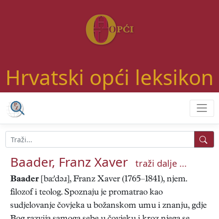
Hrvatski opći leksikon
Baader, Franz Xaver
traži dalje ...
Baader
[ba:'dəɹ], Franz Xaver (1765–1841), njem.
filozof i teolog. Spoznaju je promatrao kao
sudjelovanje čovjeka u božanskom umu i znanju, gdje