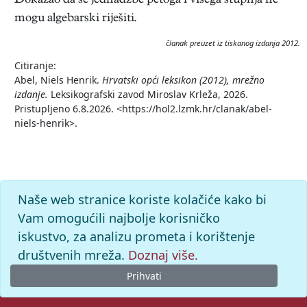
Dokazao da se jednadžbe petoga i višega stupnja ne
mogu algebarski riješiti.
članak preuzet iz tiskanog izdanja 2012.
Citiranje:
Abel, Niels Henrik.
Hrvatski opći leksikon (2012), mrežno
izdanje.
Leksikografski zavod Miroslav Krleža, 2026.
Pristupljeno 6.8.2026. <https://hol2.lzmk.hr/clanak/abel-
niels-henrik>.
Naše web stranice koriste kolačiće kako bi
Vam omogućili najbolje korisničko
iskustvo, za analizu prometa i korištenje
društvenih mreža.
Doznaj više.
Prihvati
© 2026. -
Leksikografski zavod
Miroslav Krleža