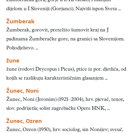
Žumberačka gora, gorje u Z Hrvatskoj i manjim
dijelom u I Sloveniji (Gorjanci). Najviši ispon Sveta ...
Žumberak
Žumberak, gorovit, pretežito šumovit kraj na J
padinama Žumberačke gore, na granici sa Slovenijom.
Poljodjelstvo. ...
žune
žune (rodovi Drycopus i Picus), ptice iz por. djetlića, od
kojih se razlikuju karakterističnim glasanjem ...
Žunec, Noni
Žunec, Noni (Jeronim) (1921–2004), hrv. pjevač, tenor,
slov. podrijetla; solist zagrebačke Opere HNK, ...
Žunec, Ozren
Žunec, Ozren (1950), hrv. sociolog, sin Nonijev; sveuč.