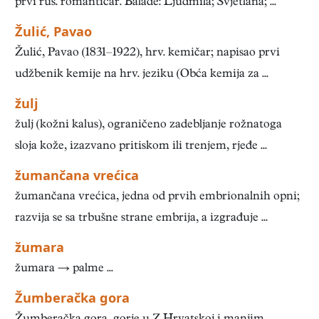
prvi rus. romantičar. Balade: Ljudmila; Svjetlana; ...
Žulić, Pavao
Žulić, Pavao (1831–1922), hrv. kemičar; napisao prvi
udžbenik kemije na hrv. jeziku (Obća kemija za ...
žulj
žulj (kožni kalus), ograničeno zadebljanje rožnatoga
sloja kože, izazvano pritiskom ili trenjem, rjeđe ...
žumančana vrećica
žumančana vrećica, jedna od prvih embrionalnih opni;
razvija se sa trbušne strane embrija, a izgrađuje ...
žumara
žumara → palme ...
Žumberačka gora