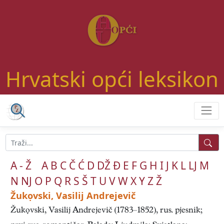
Hrvatski opći leksikon
A - Ž
A
B
C
Č
Ć
D
DŽ
Đ
E
F
G
H
I
J
K
L
LJ
M
N
NJ
O
P
Q
R
S
Š
T
U
V
W
X
Y
Z
Ž
Žukọvski, Vasilij Andrejevič
Žukọvski, Vasilij Andrejevič (1783–1852), rus. pjesnik;