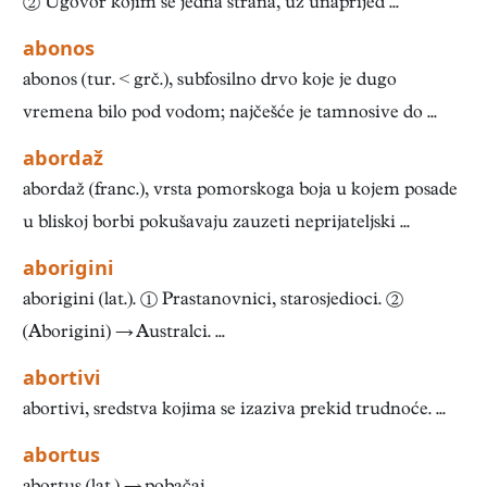
② Ugovor kojim se jedna strana, uz unaprijed ...
abonos
abonos (tur. < grč.), subfosilno drvo koje je dugo
vremena bilo pod vodom; najčešće je tamnosive do ...
abordaž
abordaž (franc.), vrsta pomorskoga boja u kojem posade
u bliskoj borbi pokušavaju zauzeti neprijateljski ...
aborigini
aborigini (lat.). ① Prastanovnici, starosjedioci. ②
(Aborigini) → Australci. ...
abortivi
abortivi, sredstva kojima se izaziva prekid trudnoće. ...
abortus