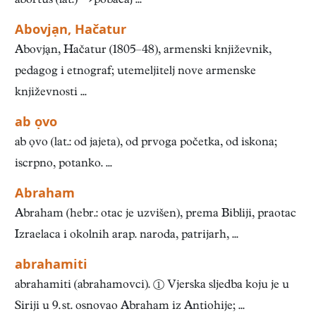
abortus (lat.) → pobačaj ...
Abovjạn, Hačatur
Abovjạn, Hačatur (1805–48), armenski književnik,
pedagog i etnograf; utemeljitelj nove armenske
književnosti ...
ab ọvo
ab ọvo (lat.: od jajeta), od prvoga početka, od iskona;
iscrpno, potanko. ...
Abraham
Abraham (hebr.: otac je uzvišen), prema Bibliji, praotac
Izraelaca i okolnih arap. naroda, patrijarh, ...
abrahamiti
abrahamiti (abrahamovci). ① Vjerska sljedba koju je u
Siriji u 9. st. osnovao Abraham iz Antiohije; ...