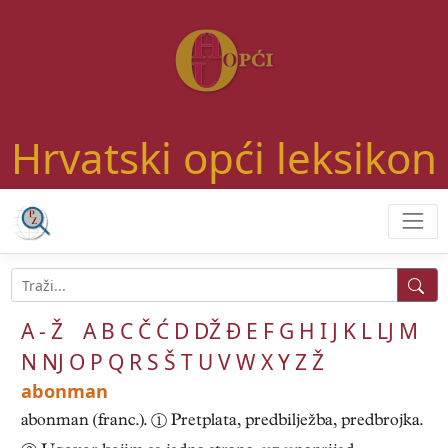
Hrvatski opći leksikon
A - Ž
A
B
C
Č
Ć
D
DŽ
Đ
E
F
G
H
I
J
K
L
LJ
M
N
NJ
O
P
Q
R
S
Š
T
U
V
W
X
Y
Z
Ž
abonman
abonman (franc.). ① Pretplata, predbilježba, predbrojka.