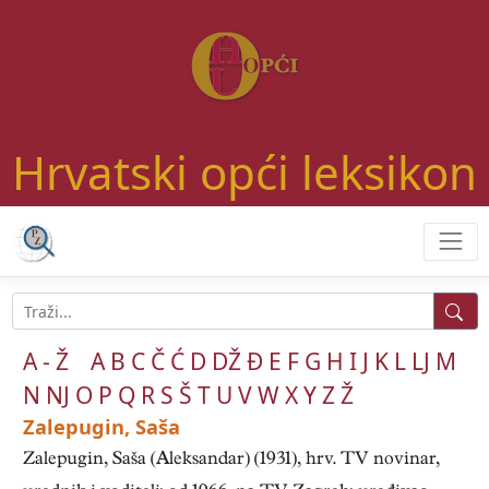
Hrvatski opći leksikon
A - Ž
A
B
C
Č
Ć
D
DŽ
Đ
E
F
G
H
I
J
K
L
LJ
M
N
NJ
O
P
Q
R
S
Š
T
U
V
W
X
Y
Z
Ž
Zalepugin, Saša
Zalepugin, Saša (Aleksandar) (1931), hrv. TV novinar,