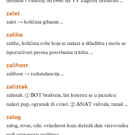
urednik i voditelj; od 1966. na TV Zagreb; uređivao ...
zalet
zalet → količina gibanja ...
zalihe
zalihe, količina robe koja se nalazi u skladištu i može se
isporučivati prema potrebama tržišta. ...
zalihost
zalihost → redundancija ...
zalistak
zalistak. ① BOT brakteja, list kojemu se u pazušcu
nalazi pup, ogranak ili cvijet. ② ANAT valvula, tanak ...
zalog
zalog, stvar, odn. vrijednost koju dužnik daje vjerovniku