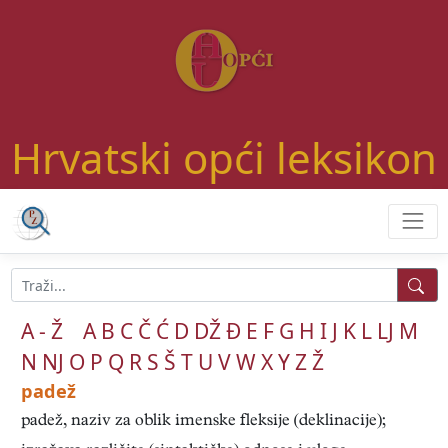
Hrvatski opći leksikon
A - Ž
A
B
C
Č
Ć
D
DŽ
Đ
E
F
G
H
I
J
K
L
LJ
M
N
NJ
O
P
Q
R
S
Š
T
U
V
W
X
Y
Z
Ž
padež
padež, naziv za oblik imenske fleksije (deklinacije);