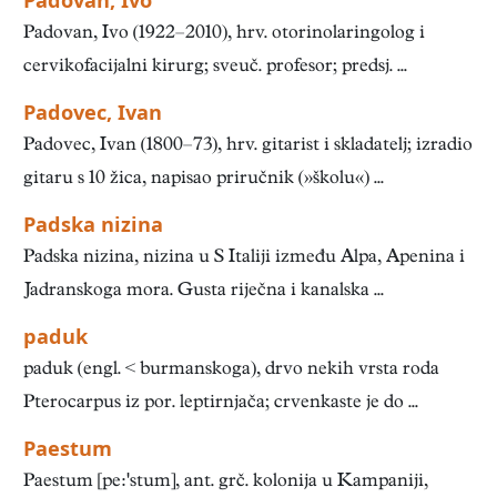
Padovan, Ivo
Padovan, Ivo (1922–2010), hrv. otorinolaringolog i
cervikofacijalni kirurg; sveuč. profesor; predsj. ...
Padovec, Ivan
Padovec, Ivan (1800–73), hrv. gitarist i skladatelj; izradio
gitaru s 10 žica, napisao priručnik (»školu«) ...
Padska nizina
Padska nizina, nizina u S Italiji između Alpa, Apenina i
Jadranskoga mora. Gusta riječna i kanalska ...
paduk
paduk (engl. < burmanskoga), drvo nekih vrsta roda
Pterocarpus iz por. leptirnjača; crvenkaste je do ...
Paestum
Paestum [pestum], ant. grč. kolonija u Kampaniji,