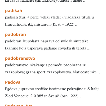
izražava različite (sintaktičke) odnose i uloge ...
padišah
padišah (tur. < perz.: veliki vladar), vladarska titula u
Iranu, Indiji, Afganistanu i (15. st. – 1922) ...
padobran
padobran, kupolasta naprava od svile ili sintetske
tkanine koja usporava padanje čovjeka ili tereta ...
padobranstvo
padobranstvo, skakanje s pomoću padobrana iz
zrakoplova; grana šport. zrakoplovstva. Natjecateljske ...
Padova
Pdova, upravno središte istoimene pokrajine u S Italiji
Z od Venecije; 210 985 st. Sveuč. (osn. 1222), ...