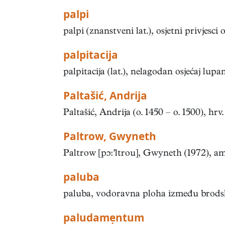
palpi
palpi (znanstveni lat.), osjetni privjesc
palpitacija
palpitacija (lat.), nelagodan osjećaj lup
Paltašić, Andrija
Paltašić, Andrija (o. 1450 – o. 1500), hrv
Paltrow, Gwyneth
Paltrow [pɔltrou], Gwyneth (1972), am. 
paluba
paluba, vodoravna ploha između brodskih
paludamẹntum