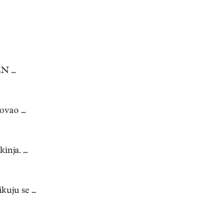
N ...
vao ...
nja. ...
ju se ...