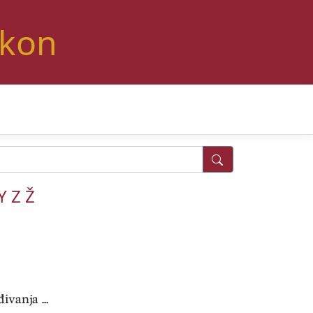
ikon
Y
Z
Ž
vanja ...