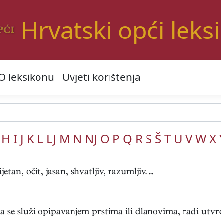
Hrvatski opći leks
O leksikonu
Uvjeti korištenja
H
I
J
K
L
LJ
M
N
NJ
O
P
Q
R
S
Š
T
U
V
W
X
tan, očit, jasan, shvatljiv, razumljiv. ...
ja se služi opipavanjem prstima ili dlanovima, radi utvrđi