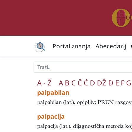
Portal znanja
Abecedarij
A - Ž
A
B
C
Č
Ć
D
DŽ
Đ
E
F
G
palpabilan
palpabilan (lat.), opipljiv; PREN razgovije
palpacija
palpacija (lat.), dijagnostička metoda ko