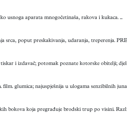
i oko usnoga aparata mnogočetinaša, rakova i kukaca. ...
anja srca, poput preskakivanja, udaranja, treperenja. PRE
. tiskar i izdavač; potomak poznate kotorske obitelji; djelo
film. glumica; najuspješnija u ulogama senzibilnih junaki
 bokova koja pregrađuje brodski trup po visini. Razliku