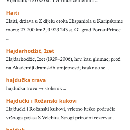
Vijetnam; 456 000 st. Tvornice cementa i ...
Haiti
Haiti, država u Z dijelu otoka Hispaniola u Karipskome
moru; 27 700 km2, 9 923 243 st. Gl. grad PortauPrince.
...
Hajdarhodžić, Izet
Hajdarhodžić, Izet (1929–2006), hrv. kaz. glumac; prof.
na Akademiji dramskih umjetnosti; istaknuo se ...
hajdučka trava
hajdučka trava → stolisnik ...
Hajdučki i Rožanski kukovi
Hajdučki i Rožanski kukovi, vrletno krško područje
vršnoga pojasa S Velebita. Strogi prirodni rezervat ...