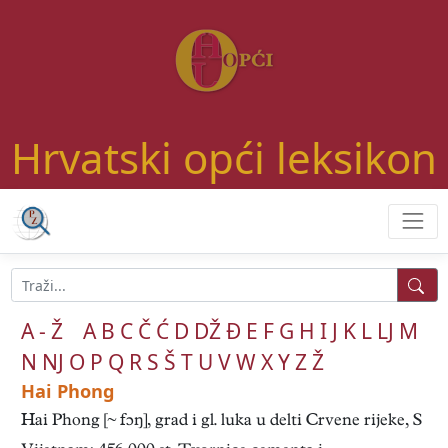
Hrvatski opći leksikon
A - Ž
A
B
C
Č
Ć
D
DŽ
Đ
E
F
G
H
I
J
K
L
LJ
M
N
NJ
O
P
Q
R
S
Š
T
U
V
W
X
Y
Z
Ž
Hai Phong
Hai Phong [ fɔŋ], grad i gl. luka u delti Crvene rijeke, S