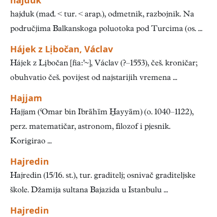
hajduk
hajduk (mađ. < tur. < arap.), odmetnik, razbojnik. Na
područjima Balkanskoga poluotoka pod Turcima (os. ...
Hájek z Lịbočan, Václav
Hájek z Lịbočan [a], Václav (?–1553), češ. kroničar;
obuhvatio češ. povijest od najstarijih vremena ...
Hajjam
Hajjam (‘Omar bin Ibrāhīm ayyām) (o. 1040–1122),
perz. matematičar, astronom, filozof i pjes­nik.
Korigirao ...
Hajredin
Hajredin (15/16. st.), tur. graditelj; osnivač graditeljske
škole. Džamija sultana Bajazida u Istanbulu ...
Hajredin