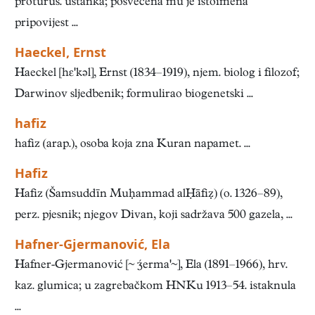
proturus. ustanka; posvećena mu je istoimena
pripovijest ...
Haeckel, Ernst
Haeckel [hɛkəl], Ernst (1834–1919), njem. biolog i filozof;
Darwinov sljedbenik; formulirao biogenetski ...
hafiz
hafiz (arap.), osoba koja zna Kuran napamet. ...
Hafiz
Hafiz (Šamsuddīn Muḥammad alḤāfiẓ) (o. 1326–89),
perz. pjesnik; njegov Divan, koji sadržava 500 gazela, ...
Hafner-Gjermanović, Ela
Hafner-Gjermanović [ erma], Ela (1891–1966), hrv.
kaz. glumica; u zagrebačkom HNKu 1913–54. istaknula
...