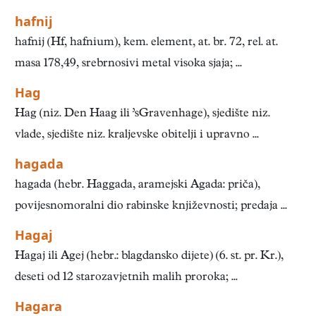
hafnij
hafnij (Hf, hafnium), kem. element, at. br. 72, rel. at.
masa 178,49, srebrnosivi metal visoka sjaja; ...
Hag
Hag (niz. Den Haag ili ’sGravenhage), sjedište niz.
vlade, sjedište niz. kraljevske obitelji i upravno ...
hagada
hagada (hebr. Haggada, aramejski Agada: priča),
povijesnomoralni dio rabinske književnosti; preda­ja ...
Hagaj
Hagaj ili Agej (hebr.: blagdansko dijete) (6. st. pr. Kr.),
deseti od 12 starozavjetnih malih proroka; ...
Hagara