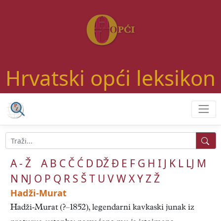
Hrvatski opći leksikon
A - Ž
A
B
C
Č
Ć
D
DŽ
Đ
E
F
G
H
I
J
K
L
LJ
M
N
NJ
O
P
Q
R
S
Š
T
U
V
W
X
Y
Z
Ž
Hadži-Murat
Hadži-Murat (?–1852), legendarni kavkaski junak iz