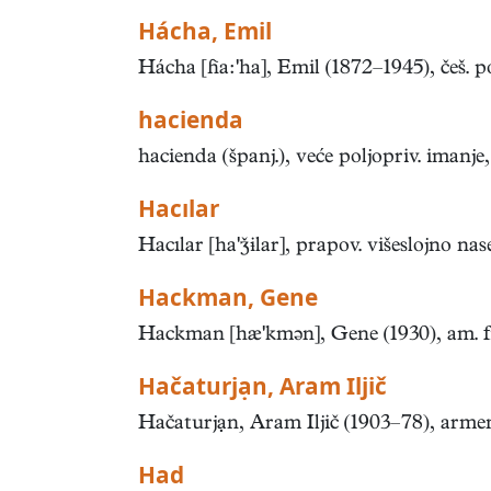
Hácha, Emil
Hácha [aha], Emil (1872–1945), češ. po
hacienda
hacienda (španj.), veće poljopriv. imanje, 
Hacılar
Hacılar [haɨlar], prapov. višeslojno nas
Hackman, Gene
Hackman [hkmən], Gene (1930), am. fil
Hačaturjạn, Aram Iljič
Hačaturjạn, Aram Iljič (1903–78), armens
Had