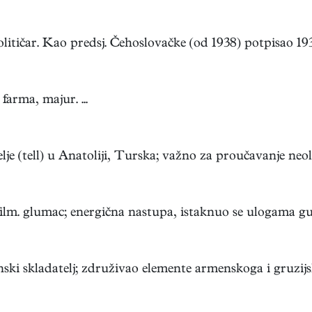
litičar. Kao predsj. Čehoslovačke (od 1938) potpisao 1939.
farma, majur. ...
elje (tell) u Anatoliji, Turska; važno za proučavanje neolit
m. glumac; energična nastupa, istaknuo se ulogama gubi
ki skladatelj; združivao elemente armenskoga i gruzijsko