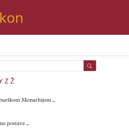
ikon
Y
Z
Ž
­burškom Monarhijom ...
e postave ...