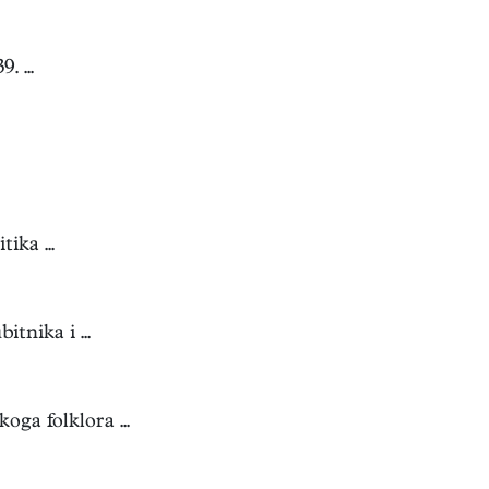
 ...
ika ...
tnika i ...
ga folklora ...