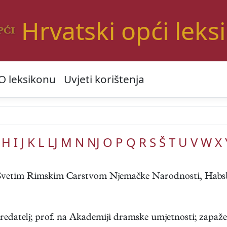
Hrvatski opći leks
O leksikonu
Uvjeti korištenja
H
I
J
K
L
LJ
M
N
NJ
O
P
Q
R
S
Š
T
U
V
W
X
la Svetim Rimskim Carstvom Njemačke Narodnosti, Habs
redatelj; prof. na Akademiji dramske umjetnosti; zapažen