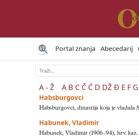
Portal znanja
Abecedarij
A - Ž
A
B
C
Č
Ć
D
DŽ
Đ
E
F
G
Habsburgovci
Habsburgovci, dinastija koja je vlada
Habunek, Vladimir
Habunek, Vladimir (1906–94), hrv. kaz. 