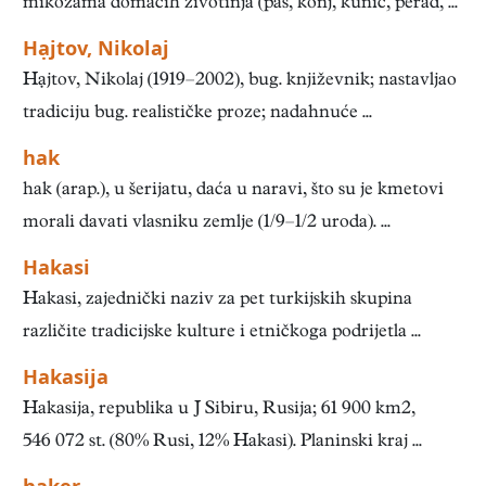
mikozama domaćih životinja (pas, konj, kunić, perad, ...
Hạjtov, Nikolaj
Hạjtov, Nikolaj (1919–2002), bug. književnik; nastavljao
tradiciju bug. realističke proze; nadahnuće ...
hak
hak (arap.), u šerijatu, daća u naravi, što su je kmetovi
morali davati vlasniku zemlje (1/9–1/2 uroda). ...
Hakasi
Hakasi, zajednički naziv za pet turkijskih skupina
različite tradicijske kulture i etničkoga podrijetla ...
Hakasija
Hakasija, republika u J Sibiru, Rusija; 61 900 km2,
546 072 st. (80% Rusi, 12% Hakasi). Planinski kraj ...