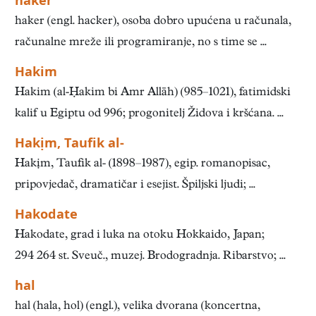
haker
haker (engl. hacker), osoba dobro upućena u računala,
računalne mreže ili programiranje, no s time se ...
Hakim
Hakim (al-Ḥakim bi Amr Allāh) (985–1021), fatimidski
kalif u Egiptu od 996; progonitelj Židova i kršćana. ...
Hakịm, Taufik al-
Hakịm, Taufik al- (1898–1987), egip. romanopisac,
pripovjedač, dramatičar i esejist. Špiljski ljudi; ...
Hakodate
Hakodate, grad i luka na otoku Hokkaido, Japan;
294 264 st. Sveuč., muzej. Brodogradnja. Ribarstvo; ...
hal
hal (hala, hol) (engl.), velika dvorana (koncertna,