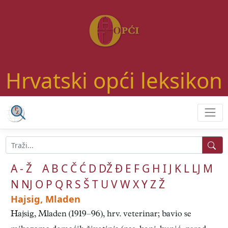
Hrvatski opći leksikon
A - Ž
A
B
C
Č
Ć
D
DŽ
Đ
E
F
G
H
I
J
K
L
LJ
M
N
NJ
O
P
Q
R
S
Š
T
U
V
W
X
Y
Z
Ž
Hajsig, Mladen
Hajsig, Mladen (1919–96), hrv. veterinar; bavio se