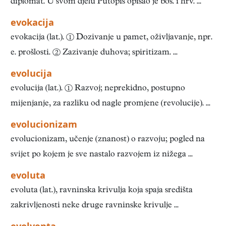
diplomat. U svom djelu Putopis opisao je bos. i hrv. ...
evokacija
evokacija (lat.). ① Dozivanje u pamet, oživljavanje, npr.
e. prošlosti. ② Zazivanje duhova; spiritizam. ...
evolucija
evolucija (lat.). ① Razvoj; neprekidno, postupno
mijenjanje, za razliku od nagle promjene (revolucije). ...
evolucionizam
evolucionizam, učenje (znanost) o razvoju; pogled na
svijet po kojem je sve nastalo razvojem iz nižega ...
evoluta
evoluta (lat.), ravninska krivulja koja spaja središta
zakrivljenosti neke druge ravninske krivulje ...