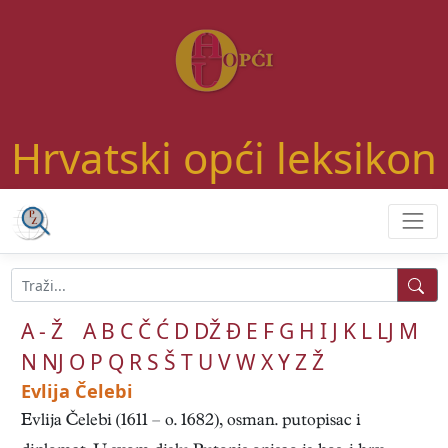
Hrvatski opći leksikon
A - Ž
A
B
C
Č
Ć
D
DŽ
Đ
E
F
G
H
I
J
K
L
LJ
M
N
NJ
O
P
Q
R
S
Š
T
U
V
W
X
Y
Z
Ž
Evlija Čelebi
Evlija Čelebi (1611 – o. 1682), osman. putopisac i