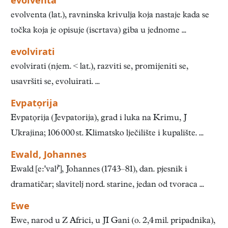
evolventa
evolventa (lat.), ravninska krivulja koja nastaje kada se
točka koja je opisuje (iscrtava) giba u jednome ...
evolvirati
evolvirati (njem. < lat.), razviti se, promijeniti se,
usavršiti se, evoluirati. ...
Evpatọrija
Evpatọrija (Jevpatorija), grad i luka na Krimu, J
Ukrajina; 106 000 st. Klimatsko lječilište i kupalište. ...
Ewald, Johannes
Ewald [eval], Johannes (1743–81), dan. pjesnik i
dramatičar; slavitelj nord. starine, jedan od tvoraca ...
Ewe
Ewe, narod u Z Africi, u JI Gani (o. 2,4 mil. pripadnika),